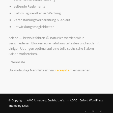
geltende Reglements
Slalom Figuren/Fehler/Wertung
Veranstaltungsvorbereitung & -ablauf
Entwicklungsmöglichkeiten
Ach so…. ihr wollt fahren 😉 natürlich werden wir in
verschiedenen Blöcken eure Fahrkünste testen und euch mit
einigen Übungen optimal auf eine tolle sächsische Slalom-
Saison vorbereiten.
Nennliste
Die vorläufige Nennliste ist via
Racesystem
einzusehen.
© Copyright -
AMC Annaberg-Buchholz e.V. im ADAC
-
Enfold WordPress
Theme by Kriesi