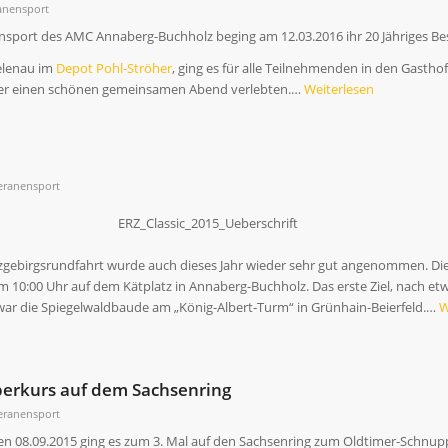
anensport
ensport des AMC Annaberg-Buchholz beging am 12.03.2016 ihr 20 Jähriges Be
elenau im
Depot Pohl-Ströher
, ging es für alle Teilnehmenden in den Gastho
der einen schönen gemeinsamen Abend verlebten.…
Weiterlesen
eranensport
rzgebirgsrundfahrt wurde auch dieses Jahr wieder sehr gut angenommen. Di
 10:00 Uhr auf dem Kätplatz in Annaberg-Buchholz. Das erste Ziel, nach et
 war die Spiegelwaldbaude am „König-Albert-Turm“ in Grünhain-Beierfeld.…
W
erkurs auf dem Sachsenring
eranensport
n 08.09.2015 ging es zum 3. Mal auf den Sachsenring zum Oldtimer-Schnup