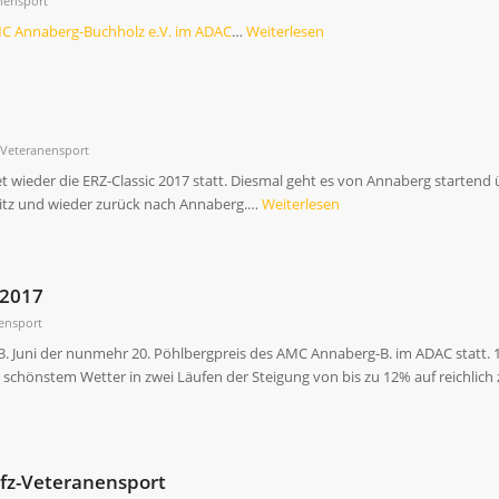
nensport
MC Annaberg-Buchholz e.V. im ADAC
…
Weiterlesen
-Veteranensport
et wieder die ERZ-Classic 2017 statt. Diesmal geht es von Annaberg startend 
itz und wieder zurück nach Annaberg.…
Weiterlesen
 2017
ensport
3. Juni der nunmehr 20. Pöhlbergpreis des AMC Annaberg-B. im ADAC statt. 1
st schönstem Wetter in zwei Läufen der Steigung von bis zu 12% auf reichlich
Kfz-Veteranensport