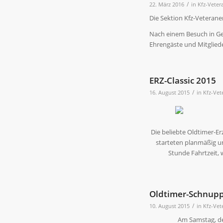
/
22. März 2016
in
Kfz-Veter
Die Sektion Kfz-Veteran
Nach einem Besuch in G
Ehrengäste und Mitglie
ERZ-Classic 2015
/
16. August 2015
in
Kfz-Vet
Die beliebte Oldtimer-E
starteten planmäßig um
Stunde Fahrtzeit,
Oldtimer-Schnupp
/
10. August 2015
in
Kfz-Vet
Am Samstag, de