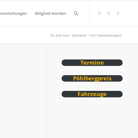
ranstaltungen
Mitglied werden
Du bist hier:
Startseite
/
Kfz-Veteranensport
Termine
Pöhlbergpreis
Fahrzeuge