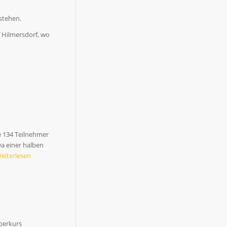
stehen.
f Hilmersdorf, wo
e 134 Teilnehmer
wa einer halben
eiterlesen
perkurs