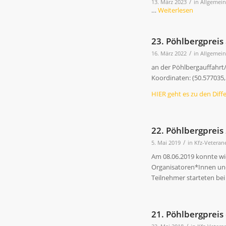
/
13. März 2023
in
Allgemei
…
Weiterlesen
23. Pöhlbergpreis
/
16. März 2022
in
Allgemei
an der Pöhlbergauffahrt
Koordinaten: (50.577035,
HIER geht es zu den Diff
22. Pöhlbergpreis
/
5. Mai 2019
in
Kfz-Veteran
Am 08.06.2019 konnte wie
Organisatoren*Innen und 
Teilnehmer starteten be
21. Pöhlbergprei