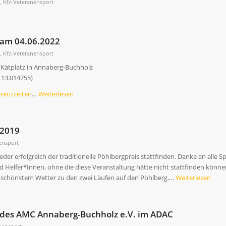
n
,
Kfz-Veteranensport
 am 04.06.2022
n
,
Kfz-Veteranensport
/Kätplatz in Annaberg-Buchholz
 13.014755)
erenzzeiten
…
Weiterlesen
 2019
ensport
der erfolgreich der traditionelle Pöhlbergpreis stattfinden. Danke an alle
Helfer*Innen, ohne die diese Veranstaltung hätte nicht stattfinden können
i schönstem Wetter zu den zwei Läufen auf den Pöhlberg.…
Weiterlesen
s des AMC Annaberg-Buchholz e.V. im ADAC