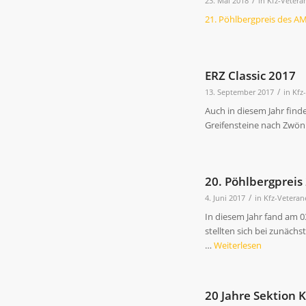
/
23. Mai 2018
in
Kfz-Vetera
21. Pöhlbergpreis des A
ERZ Classic 2017
/
13. September 2017
in
Kfz
Auch in diesem Jahr find
Greifensteine nach Zwön
20. Pöhlbergpreis
/
4. Juni 2017
in
Kfz-Veteran
In diesem Jahr fand am 0
stellten sich bei zunäch
…
Weiterlesen
20 Jahre Sektion 