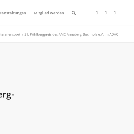
ranstaltungen
Mitglied werden
eteranensport
/
21. Pöhlbergpreis des AMC Annaberg-Buchholz e.V. im ADAC
erg-