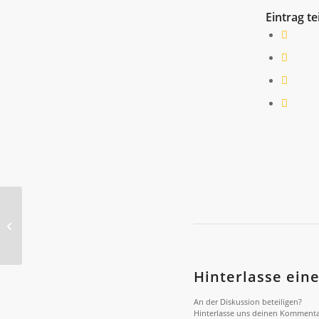
Eintrag te
Ergebnisse 1.
Annaberg-Buchholzer
ADAC Kart-Slalom
Hinterlasse ei
An der Diskussion beteiligen?
Hinterlasse uns deinen Kommenta