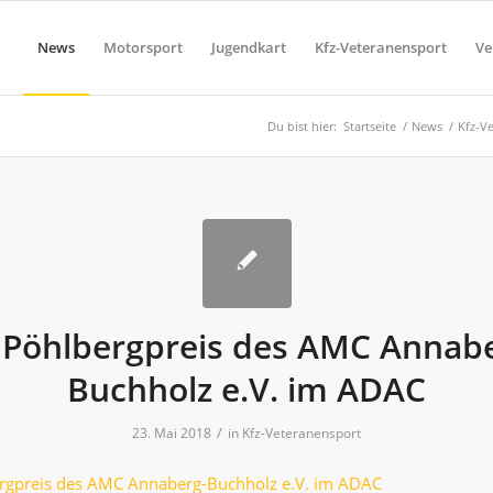
News
Motorsport
Jugendkart
Kfz-Veteranensport
Ve
Du bist hier:
Startseite
/
News
/
Kfz-V
 Pöhlbergpreis des AMC Annab
Buchholz e.V. im ADAC
/
23. Mai 2018
in
Kfz-Veteranensport
ergpreis des AMC Annaberg-Buchholz e.V. im ADAC