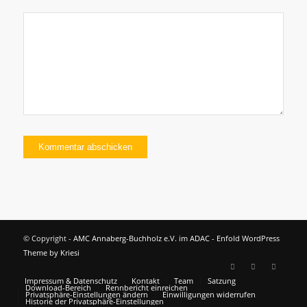
© Copyright -
AMC Annaberg-Buchholz e.V. im ADAC
-
Enfold WordPress
Theme by Kriesi
Impressum & Datenschutz
Kontakt
Team
Satzung
Download-Bereich
Rennbericht einreichen
Privatsphäre-Einstellungen ändern
Einwilligungen widerrufen
Historie der Privatsphäre-Einstellungen