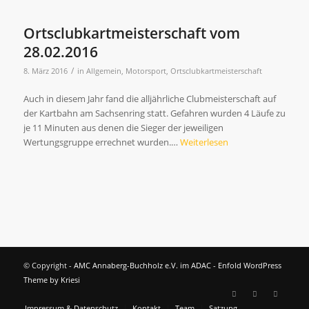
Ortsclubkartmeisterschaft vom
28.02.2016
/
8. März 2016
in
Allgemein
,
Motorsport
,
Ortsclubkartmeisterschaft
Auch in diesem Jahr fand die alljährliche Clubmeisterschaft auf
der Kartbahn am Sachsenring statt. Gefahren wurden 4 Läufe zu
je 11 Minuten aus denen die Sieger der jeweiligen
Wertungsgruppe errechnet wurden.…
Weiterlesen
© Copyright -
AMC Annaberg-Buchholz e.V. im ADAC
-
Enfold WordPress
Theme by Kriesi
Impressum & Datenschutz
Kontakt
Team
Satzung