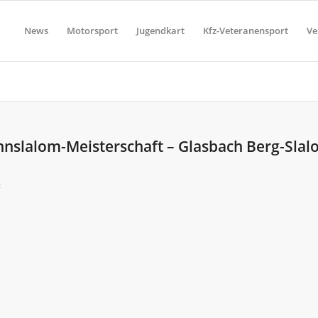
News
Motorsport
Jugendkart
Kfz-Veteranensport
Ve
nnslalom-Meisterschaft – Glasbach Berg-Sla
t