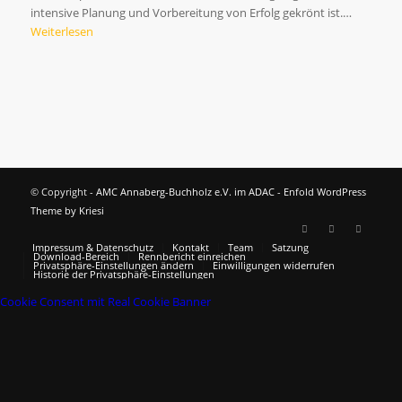
intensive Planung und Vorbereitung von Erfolg gekrönt ist.…
Weiterlesen
© Copyright -
AMC Annaberg-Buchholz e.V. im ADAC
-
Enfold WordPress
Theme by Kriesi
Impressum & Datenschutz
Kontakt
Team
Satzung
Download-Bereich
Rennbericht einreichen
Privatsphäre-Einstellungen ändern
Einwilligungen widerrufen
Historie der Privatsphäre-Einstellungen
Cookie Consent mit Real Cookie Banner